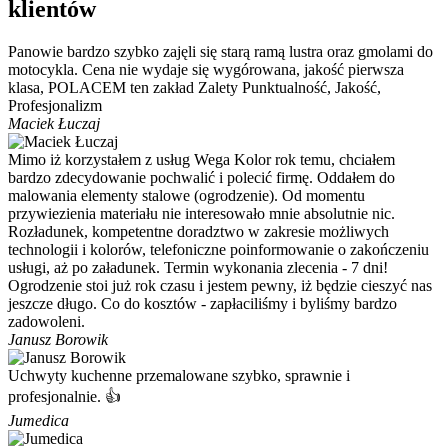
klientów
Panowie bardzo szybko zajęli się starą ramą lustra oraz gmolami do
motocykla. Cena nie wydaje się wygórowana, jakość pierwsza
klasa, POLACEM ten zakład Zalety Punktualność, Jakość,
Profesjonalizm
Maciek Łuczaj
Mimo iż korzystałem z usług Wega Kolor rok temu, chciałem
bardzo zdecydowanie pochwalić i polecić firmę. Oddałem do
malowania elementy stalowe (ogrodzenie). Od momentu
przywiezienia materiału nie interesowało mnie absolutnie nic.
Rozładunek, kompetentne doradztwo w zakresie możliwych
technologii i kolorów, telefoniczne poinformowanie o zakończeniu
usługi, aż po załadunek. Termin wykonania zlecenia - 7 dni!
Ogrodzenie stoi już rok czasu i jestem pewny, iż będzie cieszyć nas
jeszcze długo. Co do kosztów - zapłaciliśmy i byliśmy bardzo
zadowoleni.
Janusz Borowik
Uchwyty kuchenne przemalowane szybko, sprawnie i
profesjonalnie. 👍
Jumedica