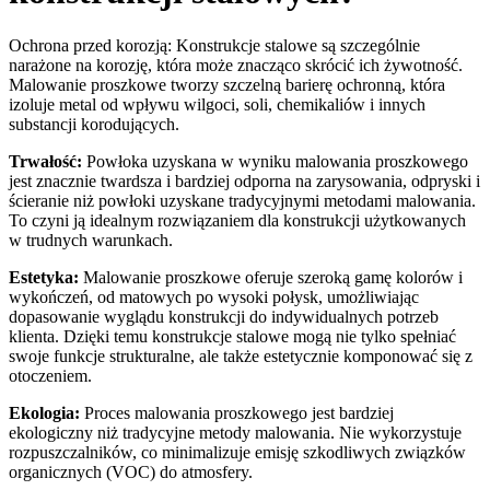
Ochrona przed korozją: Konstrukcje stalowe są szczególnie
narażone na korozję, która może znacząco skrócić ich żywotność.
Malowanie proszkowe tworzy szczelną barierę ochronną, która
izoluje metal od wpływu wilgoci, soli, chemikaliów i innych
substancji korodujących.
Trwałość:
Powłoka uzyskana w wyniku malowania proszkowego
jest znacznie twardsza i bardziej odporna na zarysowania, odpryski i
ścieranie niż powłoki uzyskane tradycyjnymi metodami malowania.
To czyni ją idealnym rozwiązaniem dla konstrukcji użytkowanych
w trudnych warunkach.
Estetyka:
Malowanie proszkowe oferuje szeroką gamę kolorów i
wykończeń, od matowych po wysoki połysk, umożliwiając
dopasowanie wyglądu konstrukcji do indywidualnych potrzeb
klienta. Dzięki temu konstrukcje stalowe mogą nie tylko spełniać
swoje funkcje strukturalne, ale także estetycznie komponować się z
otoczeniem.
Ekologia:
Proces malowania proszkowego jest bardziej
ekologiczny niż tradycyjne metody malowania. Nie wykorzystuje
rozpuszczalników, co minimalizuje emisję szkodliwych związków
organicznych (VOC) do atmosfery.