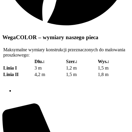
WegaCOLOR – wymiary naszego pieca
Maksymalne wymiary konstrukcji przeznaczonych do malowania
proszkowego:
Dłu.:
Szer.:
Wys.:
Linia I
3 m
1,2 m
1,5 m
Linia II
4,2 m
1,5 m
1,8 m